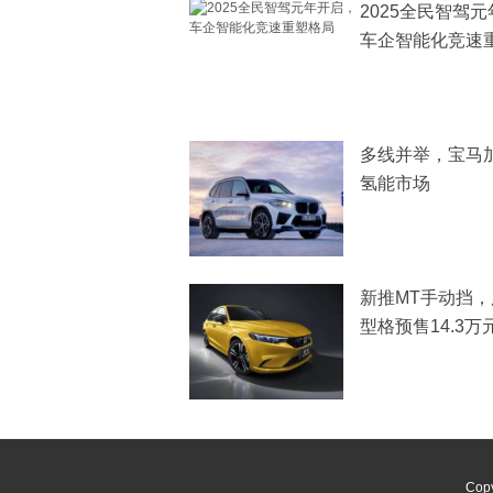
2025全民智驾
车企智能化竞速
多线并举，宝马
氢能市场
新推MT手动挡
型格预售14.3万
Copy