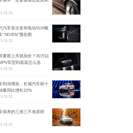
车保养一定要遵循适度原则
1-11-11
代汽车首次发布电动SUV概
车“SEVEN”预告图
1-11-11
田赛那上市就加价？30万以
MPV车型到底该怎么选
1-11-11
车利润增加，长城汽车前十
销量同比增长22%
1-11-11
车保养的三准三不准原则
1-11-11