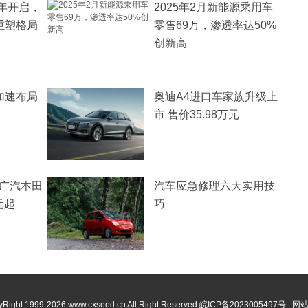
元年开启，
2025年2月新能源乘用车
重塑格局
零售69万，渗透率达50%
创新高
加速布局
奥迪A4进口车家族升级上
市 售价35.98万元
，广汽本田
汽车应急修理六大实用技
元起
巧
Right 1999-
2026 www.cxseed.cn All Right Reserved
皖ICP备2023005497号
网