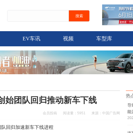
EV车讯
视频
车型库
热
F创始团队回归推动新车下线
导
能
会员投稿
阅读量：5951
来源：中国广告网
202
始团队回归加速新车下线进程