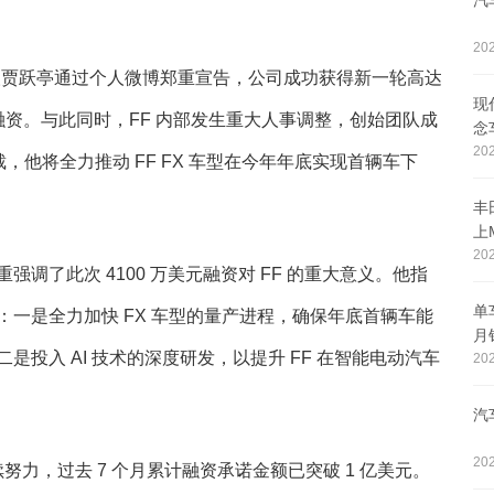
汽
202
)创始人贾跃亭通过个人微博郑重宣告，公司成功获得新一轮高达
现
亿元)的融资。与此同时，FF 内部发生重大人事调整，创始团队成
念
202
 全球总裁，他将全力推动 FF FX 车型在今年年底实现首辆车下
丰
上
202
调了此次 4100 万美元融资对 FF 的重大意义。他指
单
一是全力加快 FX 车型的量产进程，确保年底首辆车能
月
二是投入 AI 技术的深度研发，以提升 FF 在智能电动汽车
202
汽
202
努力，过去 7 个月累计融资承诺金额已突破 1 亿美元。