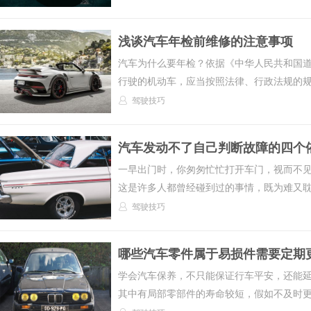
浅谈汽车年检前维修的注意事项
汽车为什么要年检？依据《中华人民共和国
行驶的机动车，应当按照法律、行政法规的规则
驾驶技巧
汽车发动不了自己判断故障的四个
一早出门时，你匆匆忙忙打开车门，视而不
这是许多人都曾经碰到过的事情，既为难又耽搁
驾驶技巧
哪些汽车零件属于易损件需要定期
学会汽车保养，不只能保证行车平安，还能
其中有局部零部件的寿命较短，假如不及时更换